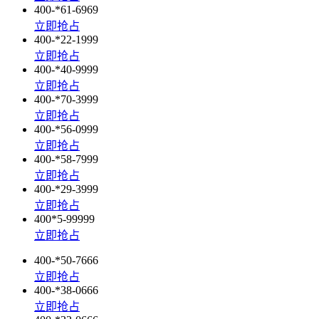
400-*61-6969
立即抢占
400-*22-1999
立即抢占
400-*40-9999
立即抢占
400-*70-3999
立即抢占
400-*56-0999
立即抢占
400-*58-7999
立即抢占
400-*29-3999
立即抢占
400*5-99999
立即抢占
400-*50-7666
立即抢占
400-*38-0666
立即抢占