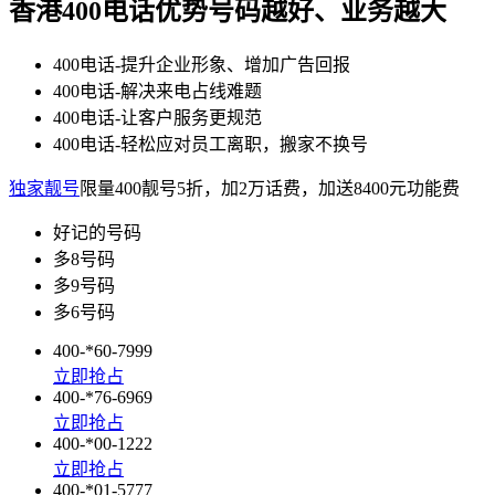
香港400电话优势
号码越好、业务越大
400电话-提升企业形象、增加广告回报
400电话-解决来电占线难题
400电话-让客户服务更规范
400电话-轻松应对员工离职，搬家不换号
独家靓号
限量400靓号5折，加2万话费，加送8400元功能费
好记的号码
多8号码
多9号码
多6号码
400-*60-7999
立即抢占
400-*76-6969
立即抢占
400-*00-1222
立即抢占
400-*01-5777