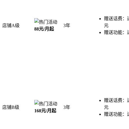
赠送话费：送
店铺A级
3年
元
88元/月起
赠送功能：
赠送话费：送
店铺B级
3年
元
168元/月起
赠送功能：