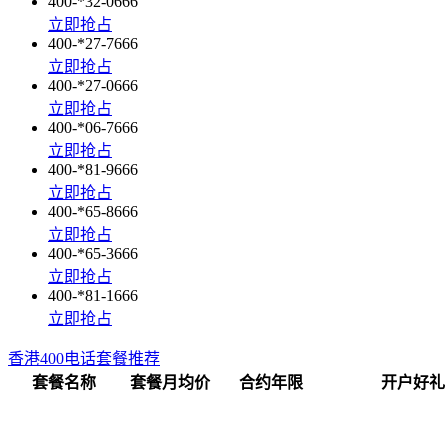
400-*32-0666
立即抢占
400-*27-7666
立即抢占
400-*27-0666
立即抢占
400-*06-7666
立即抢占
400-*81-9666
立即抢占
400-*65-8666
立即抢占
400-*65-3666
立即抢占
400-*81-1666
立即抢占
香港400电话套餐推荐
套餐名称
套餐月均价
合约年限
开户好礼